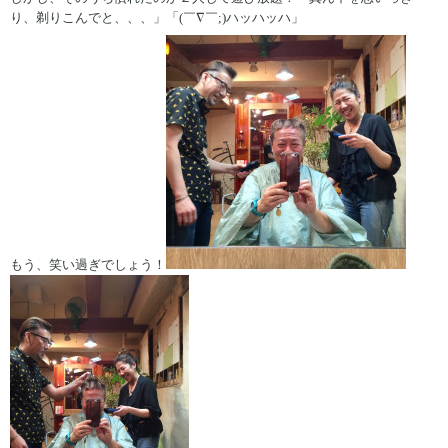
り、剃りこんでと、、、」「(￣∇￣;)ハッハッハ」
もう、笑い過ぎでしょう！