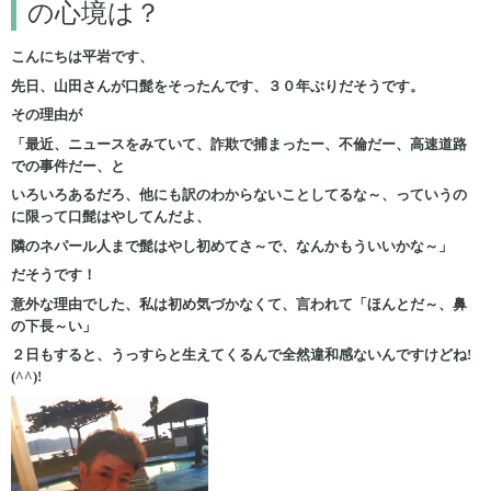
の心境は？
こんにちは平岩です、
先日、山田さんが口髭をそったんです、３０年ぶりだそうです。
その理由が
「最近、ニュースをみていて、詐欺で捕まったー、不倫だー、高速道路
での事件だー、と
いろいろあるだろ、他にも訳のわからないことしてるな～、っていうの
に限って口髭はやしてんだよ、
隣のネパール人まで髭はやし初めてさ～で、なんかもういいかな～」
だそうです！
意外な理由でした、私は初め気づかなくて、言われて「ほんとだ～、鼻
の下長～い」
２日もすると、うっすらと生えてくるんで全然違和感ないんですけどね!
(^^)!