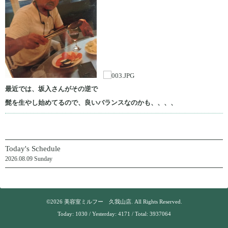
最近では、坂入さんがその逆で
髭を生やし始めてるので、良いバランスなのかも、、、、
Today's Schedule
2026.08.09 Sunday
©2026
美容室ミルフー 久我山店
. All Rights Reserved.
Today:
1030
/ Yesterday:
4171
/ Total:
3937064