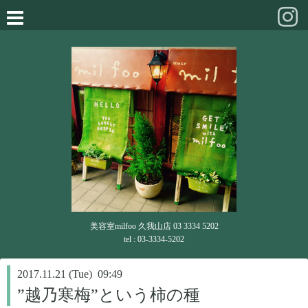
美容室milfoo 久我山店 03 3334 5202
tel : 03-3334-5202
2017.11.21 (Tue) 09:49
”越乃寒梅”という柿の種