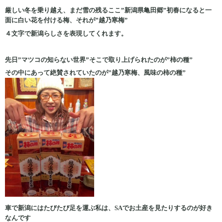
厳しい冬を乗り越え、まだ雪の残るここ”新潟県亀田郷”初春になると一
面に白い花を付ける梅、それが”越乃寒梅”
４文字で新潟らしさを表現してくれます。
先日”マツコの知らない世界”そこで取り上げられたのが”柿の種”
その中にあって絶賛されていたのが”越乃寒梅、風味の柿の種”
車で新潟にはたびたび足を運ぶ私は、SAでお土産を見たりするのが好き
なんです