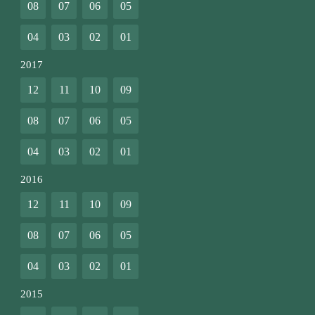
08
07
06
05
04
03
02
01
2017
12
11
10
09
08
07
06
05
04
03
02
01
2016
12
11
10
09
08
07
06
05
04
03
02
01
2015