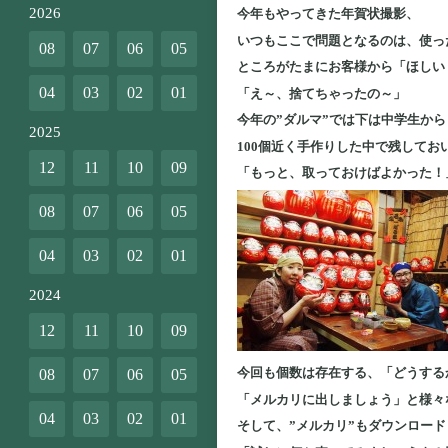
2026
今年もやってきた年賀状撮影、
いつもここで問題となるのは、使っ
08
07
06
05
ところがたまにお客様から「ほしい
04
03
02
01
「え～、捨てちゃったの～」
今年の”ダルマ”では下は中学生か
2025
100個近く手作りした中で残してお
12
11
10
09
「もっと、取っておけばよかった！
08
07
06
05
04
03
02
01
2024
12
11
10
09
今回も個数は存在する、「どうする
08
07
06
05
「メルカリに出しましょう」と様々
04
03
02
01
そして、”メルカリ”もダウンロード