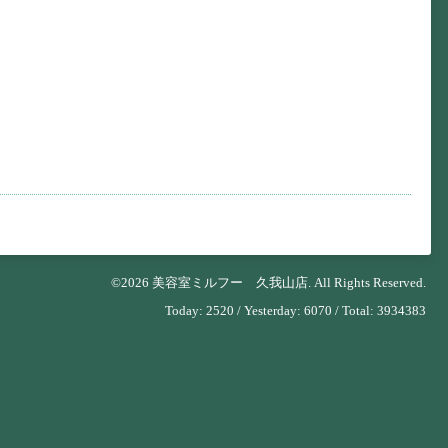
©2026
美容室ミルフー 久我山店
. All Rights Reserved.
Today:
2520
/ Yesterday:
6070
/ Total:
3934383