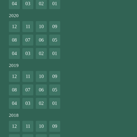
04
03
02
01
2020
12
11
10
09
08
07
06
05
04
03
02
01
2019
12
11
10
09
08
07
06
05
04
03
02
01
2018
12
11
10
09