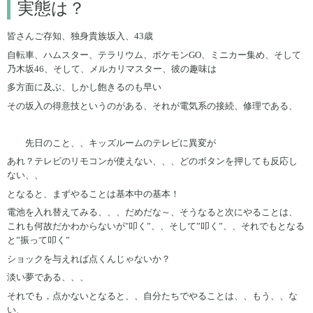
実態は？
皆さんご存知、独身貴族坂入、43歳
自転車、ハムスター、テラリウム、ポケモンGO、ミニカー集め、そして
乃木坂46、そして、メルカリマスター、彼の趣味は
多方面に及ぶ、しかし飽きるのも早い
その坂入の得意技というのがある、それが電気系の接続、修理である、
先日のこと、、キッズルームのテレビに異変が
あれ？テレビのリモコンが使えない、、、どのボタンを押しても反応し
ない、、
となると、まずやることは基本中の基本！
電池を入れ替えてみる、、、だめだな～、そうなると次にやることは、
これも何故だかわからないが"叩く”、、そして”叩く”、、それでもとなる
と”振って叩く”
ショックを与えれば点くんじゃないか？
淡い夢である、、、
それでも，点かないとなると、、自分たちでやることは、、もう、、な
い、