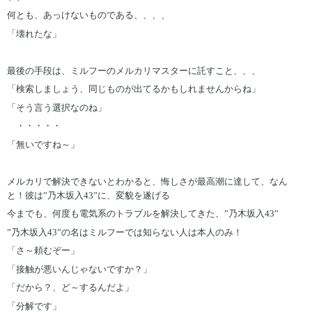
何とも、あっけないものである、、、、
「壊れたな」
最後の手段は、ミルフーのメルカリマスターに託すこと、、、
「検索しましょう、同じものが出てるかもしれませんからね」
「そう言う選択なのね」
・・・・・
「無いですね～」
メルカリで解決できないとわかると、悔しさが最高潮に達して、なん
と！彼は”乃木坂入43”に、変貌を遂げる
今までも、何度も電気系のトラブルを解決してきた、”乃木坂入43”
”乃木坂入43”の名はミルフーでは知らない人は本人のみ！
「さ～頼むぞー」
「接触が悪いんじゃないですか？」
「だから？、ど～するんだよ」
「分解です」