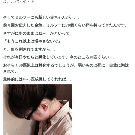
よ、、バ・イ・ト
そしてミルフーにも新しい赤ちゃんが、、、
前々回お伝えした金魚、ミルフーに70個くらい卵を持ってきたんです、
さすがにあのままはね～、かといって
「もうこれ以上は増やさないで」
と、釘を刺されてますから、、
それが今日やたらと孵化しています、今のところ10匹くらい、、
おそらく30匹以上は孵化するでしょうが、弱いものは死に、自然に淘汰
されて、
最終的には4～5匹成長してくれれば、、