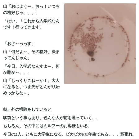
山「おはよう～、おっ！いつも
の格好じゃ、、、」
「はい、！これから入学式なん
です！行ってきます」
「おざ～っっす」
山「何だよ～、その格好、決ま
ってんじゃん」
「今日、入学式なんすよ～、何
か靴が～、、」
山「しっくりこね～か！、大人
になると、つま先がとんがり始
めっからな～」
朝、外の掃除をしていると
駅前という事もあり、色んな人が前を通っていく、、
もちろん、その中にはミルフーのお客様もいる、
今日の2人、ともに大学生になる、ピカピカの1年生である、、、頑張れ