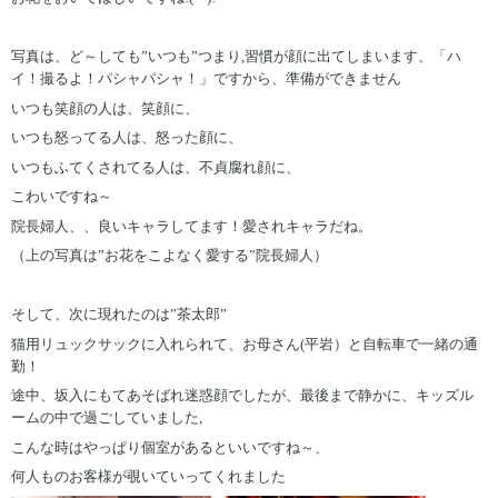
写真は、ど～しても”いつも”つまり,習慣が顔に出てしまいます、「ハ
イ！撮るよ！パシャパシャ！」ですから、準備ができません
いつも笑顔の人は、笑顔に、
いつも怒ってる人は、怒った顔に、
いつもふてくされてる人は、不貞腐れ顔に、
こわいですね～
院長婦人、、良いキャラしてます！愛されキャラだね。
（上の写真は”お花をこよなく愛する”院長婦人）
そして、次に現れたのは”茶太郎”
猫用リュックサックに入れられて、お母さん(平岩）と自転車で一緒の通
勤！
途中、坂入にもてあそばれ迷惑顔でしたが、最後まで静かに、キッズル
ームの中で過ごしていました,
こんな時はやっぱり個室があるといいですね～、
何人ものお客様が覗いていってくれました