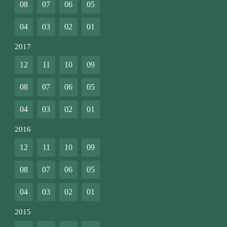
08
07
06
05
04
03
02
01
2017
12
11
10
09
08
07
06
05
04
03
02
01
2016
12
11
10
09
08
07
06
05
04
03
02
01
2015