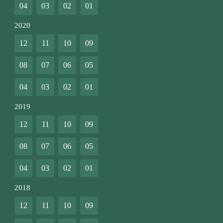
04
03
02
01
2020
12
11
10
09
08
07
06
05
04
03
02
01
2019
12
11
10
09
08
07
06
05
04
03
02
01
2018
12
11
10
09