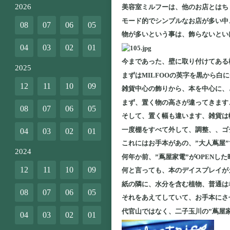
2026
美容室ミルフーは、他のお店とはち
モード的でシンプルなお店が多い中
08
07
06
05
物が多いという事は、飾らないとい
04
03
02
01
今まであった、壁に取り付けてある
2025
まずはMILFOOの英字を黒から白
12
11
10
09
雑貨中心の飾りから、本を中心に、
まず、置く物の高さが違ってきます
08
07
06
05
そして、置く幅も違います、雑貨は
一度棚をすべて外して、調整、、ゴ
04
03
02
01
これにはお手本があの、”大人蔦屋
2024
何年か前、”蔦屋家電”がOPENし
12
11
10
09
何と言っても、本のデイスプレイが
紙の隣に、水分を含む植物、普通は
08
07
06
05
それをあえてしていて、お手本にさ
代官山ではなく、二子玉川の”蔦屋
04
03
02
01