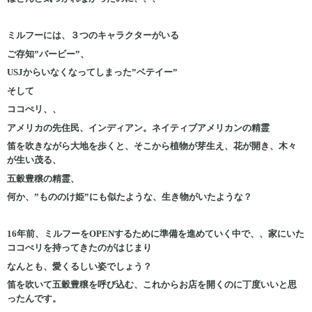
ミルフーには、３つのキャラクターがいる
ご存知”バービー”、
USJからいなくなってしまった”ベテイー”
そして
ココぺリ、、
アメリカの先住民、インディアン。ネイティブアメリカンの精霊
笛を吹きながら大地を歩くと、そこから植物が芽生え、花が開き、木々
が生い茂る、
五穀豊穣の精霊、
何か、”もののけ姫”にも似たような、生き物がいたような？
16年前、ミルフーをOPENするために準備を進めていく中で、、家にいた
ココぺリを持ってきたのがはじまり
なんとも、愛くるしい姿でしょう？
笛を吹いて五穀豊穣を呼び込む、これからお店を開くのに丁度いいと思
ったんです。