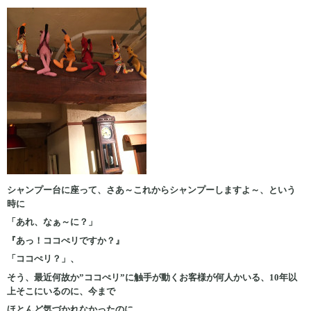
シャンプー台に座って、さあ～これからシャンプーしますよ～、という
時に
「あれ、なぁ～に？」
『あっ！ココぺリですか？』
「ココぺリ？」、
そう、最近何故か”ココぺリ”に触手が動くお客様が何人かいる、10年以
上そこにいるのに、今まで
ほとんど気づかれなかったのに、、、