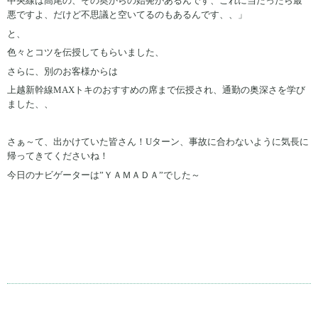
中央線は高尾の、その奥からの始発があるんです、これに当たったら最
悪ですよ、だけど不思議と空いてるのもあるんです、、」
と、
色々とコツを伝授してもらいました、
さらに、別のお客様からは
上越新幹線MAXトキのおすすめの席まで伝授され、通勤の奥深さを学び
ました、、
さぁ～て、出かけていた皆さん！Uターン、事故に合わないように気長に
帰ってきてくださいね！
今日のナビゲーターは”ＹＡＭＡＤＡ”でした～