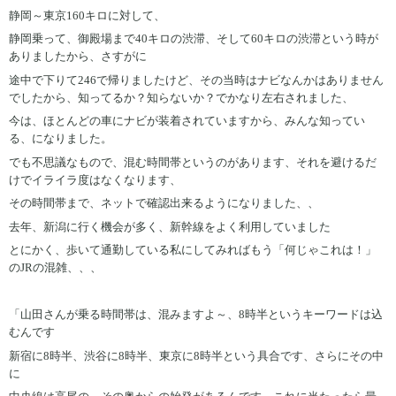
静岡～東京160キロに対して、
静岡乗って、御殿場まで40キロの渋滞、そして60キロの渋滞という時が
ありましたから、さすがに
途中で下りて246で帰りましたけど、その当時はナビなんかはありません
でしたから、知ってるか？知らないか？でかなり左右されました、
今は、ほとんどの車にナビが装着されていますから、みんな知ってい
る、になりました。
でも不思議なもので、混む時間帯というのがあります、それを避けるだ
けでイライラ度はなくなります、
その時間帯まで、ネットで確認出来るようになりました、、
去年、新潟に行く機会が多く、新幹線をよく利用していました
とにかく、歩いて通勤している私にしてみればもう「何じゃこれは！」
のJRの混雑、、、
「山田さんが乗る時間帯は、混みますよ～、8時半というキーワードは込
むんです
新宿に8時半、渋谷に8時半、東京に8時半という具合です、さらにその中
に