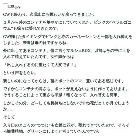
GWも終わり、久我山にも賑わいが戻ってきました。
３月から外のコンテナを華やかにしていてくれた、ピンクの”ペラルゴニ
ウム”も徐々に萎れてきたので、
GW明けたタイミングでピンクと赤のカーネーションと一部を入れ替えを
しました、来週は母の日ですからね。
外に出してあるコンテナ、俗に言うマルシェBOX、以前はその中に土を
入れて植えていたんです、女性陣からは
「出し入れするのに重たくて大変です！」
という声をもらい、
新しいのになってからは、苗のポットのママ、置いてある感じです、
ですからコンテナの高さも、ポットが見えないように作ってあります。
そうすることによって重さも半減！軽くなって、入れ替えも簡単、
しかしその分、ど～しても長持ちはしないですね花だと１か月でしょう
か、、
そして
入り口のところの”つつじ”も次第に花が、萎れてきていたので、そろそ
ろ観葉植物、グリーンにしようと考えていたんですが、