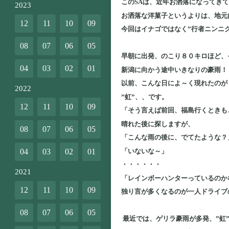
このSAは、近年お洒落になってき
2023
お洒落な洋菓子というよりは、地元
12
11
10
09
今回はイナゴではなく”行者ニンニ
08
07
06
05
早朝に出発、のこり８０キロほど、
04
03
02
01
新潟に向かう途中いきなりの豪雨！
以前、こんな日によ～く現れたのが
2022
”虹”、、です。
12
11
10
09
「そう言えば前回、福島行くときも
晴れた後に探しますが、
08
07
06
05
「こんな雨の後に、でてたような？
「いないな～」
04
03
02
01
・・・・・・
2021
「レインボーハンターっているのか
12
11
10
09
独り言が多くなるのが一人ドライブ
08
07
06
05
最近では、ゲリラ豪雨が多発、”虹