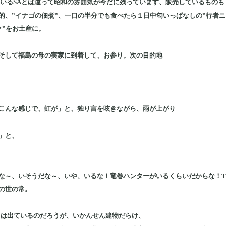
ているSAとは違って昭和の雰囲気が今だに残っています、販売しているものも
的、”イナゴの佃煮”、一口の半分でも食べたら１日中匂いっぱなしの”行者ニ
ク”をお土産に。
そして福島の母の実家に到着して、お参り。次の目的地
こんな感じで、虹が」と、独り言を呟きながら、雨が上がり
」と、
な～、いそうだな～、いや、いるな！竜巻ハンターがいるくらいだからな！T
の世の常。
”は出ているのだろうが、いかんせん建物だらけ、