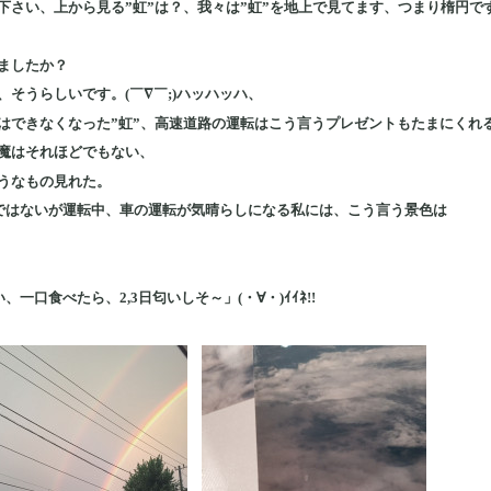
下さい、上から見る”虹”は？、我々は”虹”を地上で見てます、つまり楕円で
ましたか？
そうらしいです。(￣∇￣;)ハッハッハ、
はできなくなった”虹”、高速道路の運転はこう言うプレゼントもたまにくれ
魔はそれほどでもない、
うなもの見れた。
速ではないが運転中、車の運転が気晴らしになる私には、こう言う景色は
口食べたら、2,3日匂いしそ～」(・∀・)ｲｲﾈ!!