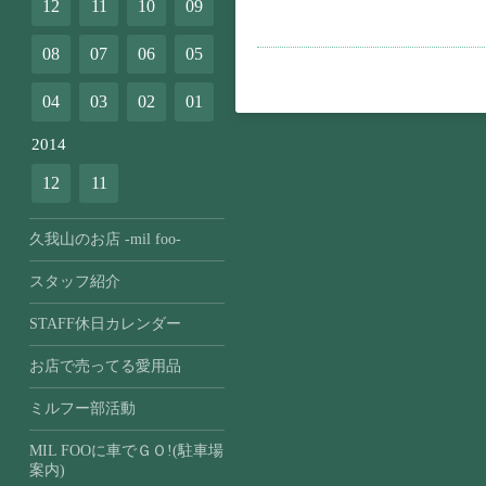
12
11
10
09
08
07
06
05
04
03
02
01
2014
12
11
久我山のお店 -mil foo-
スタッフ紹介
STAFF休日カレンダー
お店で売ってる愛用品
ミルフー部活動
MIL FOOに車でＧＯ!(駐車場
案内)