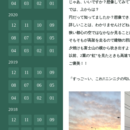
じゃあ、いいですか？想像してみて
04
03
02
01
では、上からは？
2020
円だって知ってましたか？想像でき
12
11
10
09
詳しいことは、わかりませんけどね、
狭い都心の空ではなかなか見ること
08
07
06
05
そもそもが高架を走るので建物の邪
夕焼けも富士山の横から吹き出すよ
04
03
02
01
以前、2重の”虹”を見たときも高
2019
ご褒美！！
12
11
10
09
「すっご～い、これ‼ニンニクの匂い、一
08
07
06
05
04
03
02
01
2018
12
11
10
09