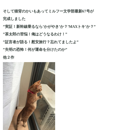
そして猫背のかいもあってミルフー文学部最新67号が
完成しました
”実証！新幹線乗るなら’かがやき’か？’MAXトキ’か？”
”茶太郎の苦悩！俺はどうなるわけ！”
”証言者が語る！慰安旅行？忘れてましたよ”
”失明の恐怖！何が運命を分けたのか”
他２作