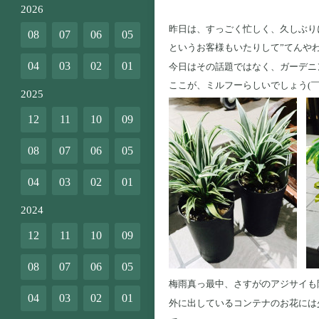
2026
昨日は、すっごく忙しく、久しぶり
08
07
06
05
というお客様もいたりして”てんや
04
03
02
01
今日はその話題ではなく、ガーデニ
ここが、ミルフーらしいでしょう(￣
2025
12
11
10
09
08
07
06
05
04
03
02
01
2024
12
11
10
09
08
07
06
05
梅雨真っ最中、さすがのアジサイも
04
03
02
01
外に出しているコンテナのお花には