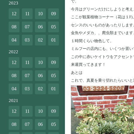
で、
2023
今月はグリーンだけにしようと考え、
12
11
10
09
ここが観葉植物コーナー（花は１F
センスのいいものがあったりします
08
07
06
05
金魚やメダカ、、爬虫類までいます
04
03
02
01
１時間くらい物色して、
ミルフーの店内にも、いくつか置い
2022
この中に赤いケイトウをアクセント
12
11
10
09
来週買ってきます！
あとは
08
07
06
05
これで、真夏を乗り切れたらいいと
04
03
02
01
2021
12
11
10
09
08
07
06
05