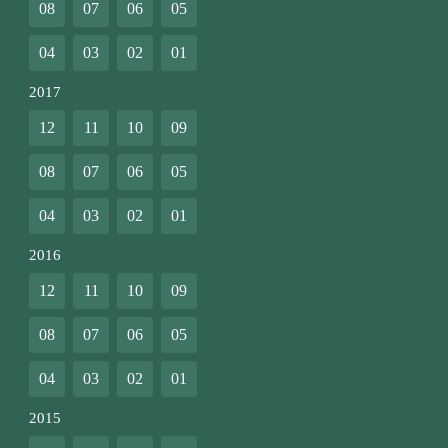
08
07
06
05
04
03
02
01
2017
12
11
10
09
08
07
06
05
04
03
02
01
2016
12
11
10
09
08
07
06
05
04
03
02
01
2015