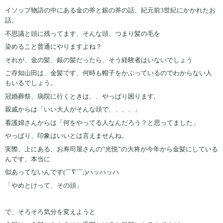
イソップ物語の中にある金の斧と銀の斧の話、紀元前3世紀にかかれたお
話。
不思議と頭に残ってます、そんな頭、つまり髪の毛を
染めること普通にやりますよね？
それが、金の髪、銀の髪だったら、そう経験者はいないでしょう
ご存知山田は、金髪です、何時も帽子をかぶっているのでわからない人
もいるでしょう。
冠婚葬祭、病院に行くときは、、やっぱり困ります,
親戚からは「いい大人がそんな頭で、、、、」
看護婦さんからは「何をやってる人なんだろう？と思ってました」
やっぱり、印象はいいとは言えませんね。
実際、上にある、お寿司屋さんの”光悦”の大将が今年から金髪にしている
んです、本当に
似あってないんです(￣∇￣;)ハッハッハ
「やめとけって、その頭」
で、そろそろ気分を変えようと