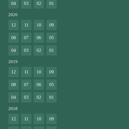
04
03
02
01
2020
12
11
10
09
08
07
06
05
04
03
02
01
2019
12
11
10
09
08
07
06
05
04
03
02
01
2018
12
11
10
09