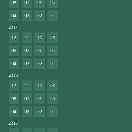
08
07
06
05
04
03
02
01
2017
12
11
10
09
08
07
06
05
04
03
02
01
2016
12
11
10
09
08
07
06
05
04
03
02
01
2015