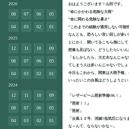
2026
おはようございます！山田です。
”命にかかわる危険な大雨”
08
07
06
05
”命に関わる危険な暑さ”
04
03
02
01
”これまでの経験が通用しない可能性
なんとも、恐ろしい言い回しが多い
2025
とにかく、聞いてるこちら側にして
12
11
10
09
想像も及ばない、どうしたらいいん
「もしかしたら、大丈夫なんじゃな
08
07
06
05
てしまう人は多いんじゃないでしょ
今日もこれから、関東は大雨予報、
04
03
02
01
いったいこの台風はどうしようとい
2024
12
11
10
09
「レザービーム照射準備OK！」
『照射！！』
08
07
06
05
「照射」
「台風１２号、消滅‼低気圧になり
04
03
02
01
な～んて、ならないかな～。