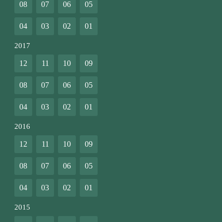
08
07
06
05
04
03
02
01
2017
12
11
10
09
08
07
06
05
04
03
02
01
2016
12
11
10
09
08
07
06
05
04
03
02
01
2015