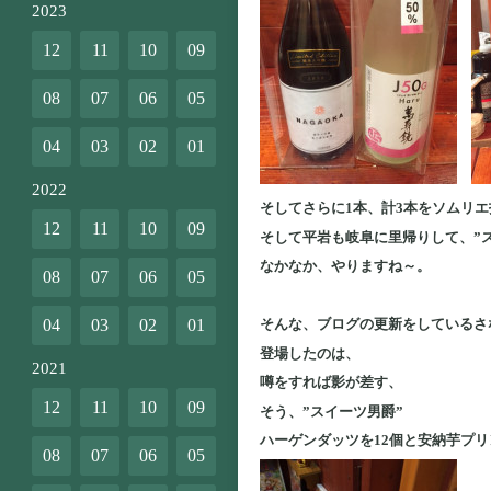
2023
12
11
10
09
08
07
06
05
04
03
02
01
2022
そしてさらに1本、計3本をソムリ
12
11
10
09
そして平岩も岐阜に里帰りして、”
なかなか、やりますね～。
08
07
06
05
04
03
02
01
そんな、ブログの更新をしているさ
登場したのは、
2021
噂をすれば影が差す、
12
11
10
09
そう、”スイーツ男爵”
ハーゲンダッツを12個と安納芋プ
08
07
06
05