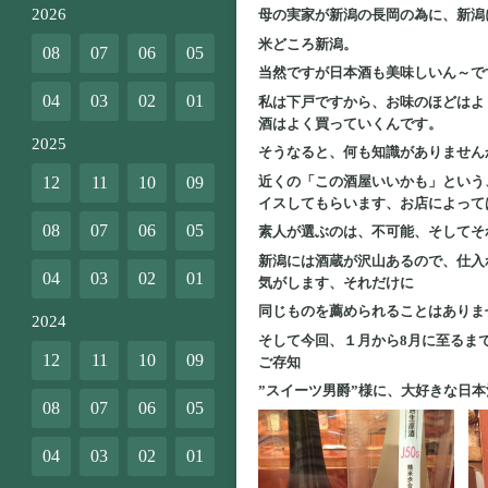
2026
母の実家が新潟の長岡の為に、新潟
米どころ新潟。
08
07
06
05
当然ですが日本酒も美味しいん～で
04
03
02
01
私は下戸ですから、お味のほどはよ
酒はよく買っていくんです。
2025
そうなると、何も知識がありません
近くの「この酒屋いいかも」という
12
11
10
09
イスしてもらいます、お店によって
08
07
06
05
素人が選ぶのは、不可能、そしてそ
新潟には酒蔵が沢山あるので、仕入
04
03
02
01
気がします、それだけに
同じものを薦められることはありま
2024
そして今回、１月から8月に至るまで
12
11
10
09
ご存知
”スイーツ男爵”様に、大好きな日
08
07
06
05
04
03
02
01