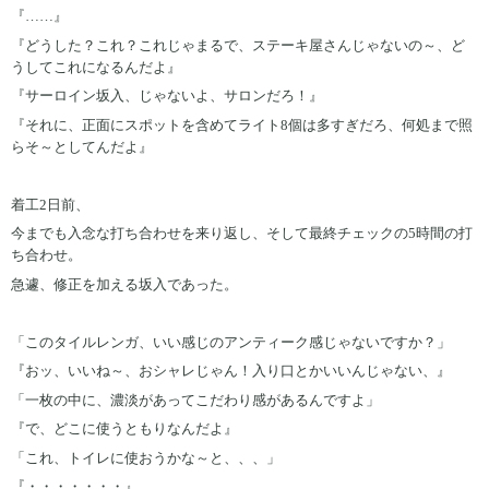
『……』
『どうした？これ？これじゃまるで、ステーキ屋さんじゃないの～、ど
うしてこれになるんだよ』
『サーロイン坂入、じゃないよ、サロンだろ！』
『それに、正面にスポットを含めてライト8個は多すぎだろ、何処まで照
らそ～としてんだよ』
着工2日前、
今までも入念な打ち合わせを来り返し、そして最終チェックの5時間の打
ち合わせ。
急遽、修正を加える坂入であった。
「このタイルレンガ、いい感じのアンティーク感じゃないですか？」
『おッ、いいね～、おシャレじゃん！入り口とかいいんじゃない、』
「一枚の中に、濃淡があってこだわり感があるんですよ」
『で、どこに使うともりなんだよ』
「これ、トイレに使おうかな～と、、、」
『・・・・・・・』