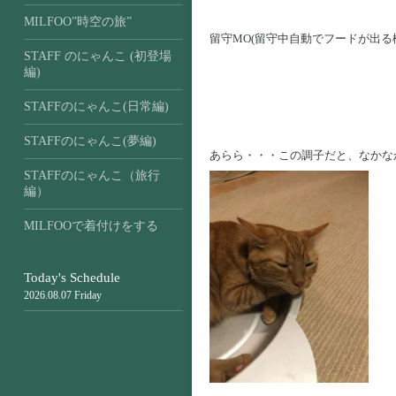
MILFOO”時空の旅”
留守MO(留守中自動でフードが出
STAFF のにゃんこ (初登場
編)
STAFFのにゃんこ(日常編)
STAFFのにゃんこ(夢編)
あらら・・・この調子だと、なかな
STAFFのにゃんこ（旅行
編）
MILFOOで着付けをする
Today's Schedule
2026.08.07 Friday