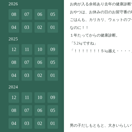
2026
お肉が入る余裕あり去年の健康診断
おやつは、お休みの日のお留守番の
08
07
06
05
ごはんも、カリカリ、ウェットのフ
04
03
02
01
なのに！！
１年たってからの健康診断。
2025
「5.2㎏ですね」
12
11
10
09
「！！！！！！！５㎏越え・・・・
08
07
06
05
04
03
02
01
2024
12
11
10
09
08
07
06
05
04
03
02
01
男の子だしもともと、大きいらしい