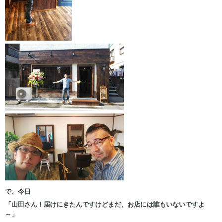
で、今日
「山田さん！届けにきたんですけどまだ、お店には誰もいないですよ
～」