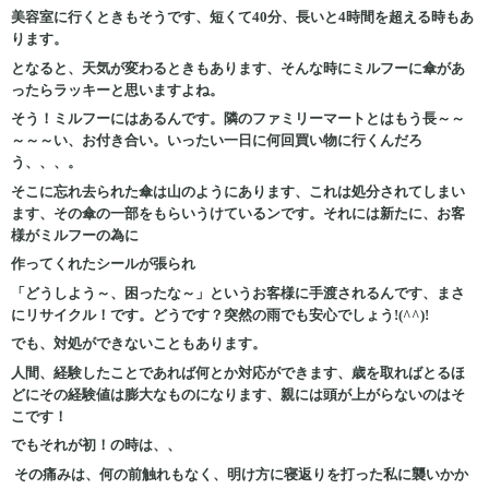
美容室に行くときもそうです、短くて40分、長いと4時間を超える時もあ
ります。
となると、天気が変わるときもあります、そんな時にミルフーに傘があ
ったらラッキーと思いますよね。
そう！ミルフーにはあるんです。隣のファミリーマートとはもう長～～
～～～い、お付き合い。いったい一日に何回買い物に行くんだろ
う、、、。
そこに忘れ去られた傘は山のようにあります、これは処分されてしまい
ます、その傘の一部をもらいうけているンです。それには新たに、お客
様がミルフーの為に
作ってくれたシールが張られ
「どうしよう～、困ったな～」というお客様に手渡されるんです、まさ
にリサイクル！です。どうです？突然の雨でも安心でしょう!(^^)!
でも、対処ができないこともあります。
人間、経験したことであれば何とか対応ができます、歳を取ればとるほ
どにその経験値は膨大なものになります、親には頭が上がらないのはそ
こです！
でもそれが初！の時は、、
その痛みは、何の前触れもなく、明け方に寝返りを打った私に襲いかか