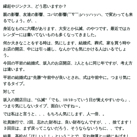
縁起やジンクス、どう思いますか？
親の影響、友達の影響、コパの影響(￣∇￣;)ハッハッハ、で変わっても来
るでしょう。が、、
身近なものに六曜があります、大安とか仏滅、のやつです。最近ではカ
レンダーには書いてないものも多くなってきました。
何か大きなことをする時は、気にします、結婚式、葬式、家を買う時や
お店の開店、中には引っ越し、なんかでも気にかける人はいるでしょ
う。
今回の平岩の結婚式、坂入のお店開店、2人ともに同じ年ですが、考え方
は違います。
平岩の結婚式は”先勝”午前中が良いとされ、式は午前中に。つまり気に
するタイプ。
対して
坂入の開店日は、”仏滅”「でも、10/10っていう日が覚えやすいから」、
つまり気にしないタイプ、面白いですね～。
では私はと言うと、、、もちろん気にします、人一倍、。
社員旅行で、2回、忘れた財布は、良い財布なんですが、、、捨てます！
３回目は、まず戻ってこないだろう、そうならないうちに、、です。
結果、高松が「ほしい！！」ということで、忘れ物運と一緒にあげまし