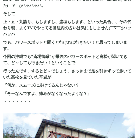
た(￣∇￣;)ハッハッハ。
そして
正・五・九詣り、もしますし、盛塩もします、といった具合、、その代
わり朝、よくTVでやってる番組内の占いは気にもしません(￣∇￣;)ハッ
ハッハ
でも、パワースポットと聞くと行ければ行きたい！と思ってしまいま
す。
今回の沖縄でも”斎場御嶽”が最強のパワースポットと高松が聞いてき
て、ど～しても行きたい！ということで
行ったんです、するとど～でしょう、さっきまで足を引きずって歩いて
いた高松を見ていた平岩が
『何か、スムーズに歩けてるんじゃない？
「そーなんですよ、痛みがなくなったような？」
・・・・・・・