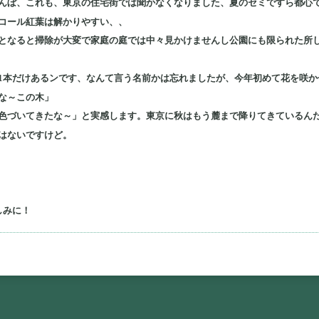
んぼ、これも、東京の住宅街では聞かなくなりました、夏のセミですら都心
コール紅葉は解かりやすい、、
となると掃除が大変で家庭の庭では中々見かけませんし公園にも限られた所
1本だけあるンです、なんて言う名前かは忘れましたが、今年初めて花を咲か
な～この木」
色づいてきたな～」と実感します。東京に秋はもう麓まで降りてきているん
はないですけど。
しみに！