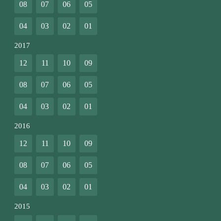
08
07
06
05
04
03
02
01
2017
12
11
10
09
08
07
06
05
04
03
02
01
2016
12
11
10
09
08
07
06
05
04
03
02
01
2015