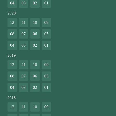
04
03
02
01
2020
12
11
10
09
08
07
06
05
04
03
02
01
2019
12
11
10
09
08
07
06
05
04
03
02
01
2018
12
11
10
09