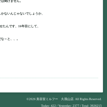
では聞けません。
しかないんじゃないでしょうか、
せたんです、16年目にして、
だな～と、、。
©2026
美容室ミルフー 久我山店
. All Rights Reserved.
Today:
422
/ Yesterday:
2377
/ Total:
3926215