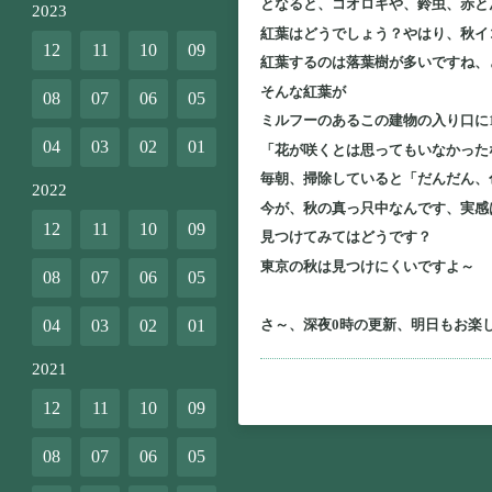
となると、コオロギや、鈴虫、赤と
2023
紅葉はどうでしょう？やはり、秋イ
12
11
10
09
紅葉するのは落葉樹が多いですね、
そんな紅葉が
08
07
06
05
ミルフーのあるこの建物の入り口に
04
03
02
01
「花が咲くとは思ってもいなかった
毎朝、掃除していると「だんだん、
2022
今が、秋の真っ只中なんです、実感
12
11
10
09
見つけてみてはどうです？
東京の秋は見つけにくいですよ～
08
07
06
05
さ～、深夜0時の更新、明日もお楽
04
03
02
01
2021
12
11
10
09
08
07
06
05