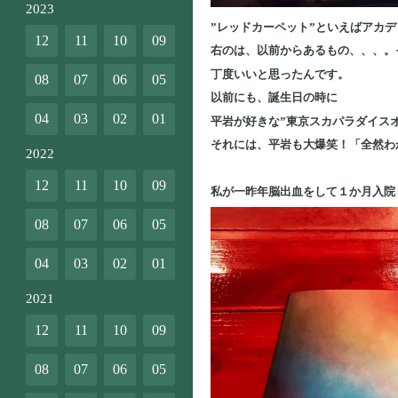
2023
”レッドカーペット”といえばアカ
12
11
10
09
右のは、以前からあるもの、、、。
丁度いいと思ったんです。
08
07
06
05
以前にも、誕生日の時に
04
03
02
01
平岩が好きな”東京スカパラダイス
それには、平岩も大爆笑！「全然わ
2022
12
11
10
09
私が一昨年脳出血をして１か月入院
08
07
06
05
04
03
02
01
2021
12
11
10
09
08
07
06
05