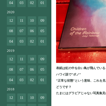
04
03
02
01
2020
12
11
10
09
08
07
06
05
04
03
02
01
2019
12
11
10
09
表紙は虹の中を白い鳥が飛んでいる
08
07
06
05
ハワイ語で”ポノ”
04
03
02
01
”正常な状態”という意味、これを
どうです？
2018
たまにはグラビアじゃない写真集見に
12
11
10
09