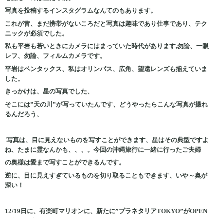
写真を投稿するインスタグラムなんてのもあります。
これが昔、まだ携帯がないころだと写真は趣味であり仕事であり、テク
ニックが必須でした。
私も平岩も若いときにカメラにはまっていた時代があります,勿論、一眼
レフ、勿論、フィルムカメラです。
平岩はペンタックス、私はオリンパス、広角、望遠レンズも揃えていま
した。
きっかけは、星の写真でした、
そこには”天の川”が写っていたんです、どうやったらこんな写真が撮れ
るんだろう、
写真は、目に見えないものを写すことができます、星はその典型ですよ
ね、たまに霊なんかも、、、。今回の沖縄旅行に一緒に行ったご夫婦
の奥様は愛まで写すことができるんです。
逆に、目に見えすぎているものを切り取ることもできます、いや～奥が
深い！
12/19日に、有楽町マリオンに、新たに”プラネタリアTOKYO”がOPEN