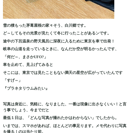
雪の積もった茅葺屋根の家々そう、白川郷です。
ど～してもその光景が見たくて冬に行ったことがあるンです。
途中の下呂温泉の野天風呂に深夜に入るために東京を車で出発！
岐阜の山道を走っているときに、なんだか空が明るかったんです、
「何だ～、まさかUFO?」
車を止めて、見上げてみると
そこには、東京では見たこともない満天の星空が広がっていたんです
「すげ～」
『プラネタリウムみたい』
写真は身近に、気軽に、なりました、一番は現像に出さなくいい！と言
う事でしょう、今までだと
最低１日は、「どんな写真が撮れたかはわからない」でしたから。
いまでは、スマホがあれば、ほとんどの事足ります。メモ代わりに写真
を撮る！のは当たり前。