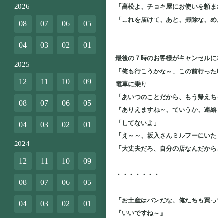
2026
「高松よ、チョキ屋にお使いを頼ま
「これを届けて、あと、掃除な、め
08
07
06
05
04
03
02
01
最後の７時のお客様がキャンセルに
2025
「俺も行こうかな～、この前行った
12
11
10
09
電車に乗り
「あいつのことだから、もう帰えち
08
07
06
05
『ありえますね～、ていうか、連絡
「してないよ」
04
03
02
01
『え～～、坂入さんミルフーにいた
2024
「大丈夫だろ、自分の店なんだから
12
11
10
09
・・・・・・・
08
07
06
05
「お土産はパンだな、俺たちも買っ
04
03
02
01
『いいですね～』