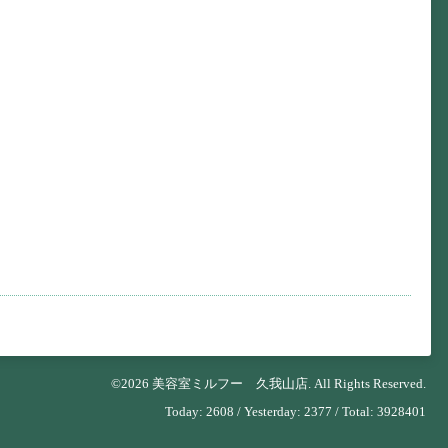
©2026
美容室ミルフー 久我山店
. All Rights Reserved.
Today:
2608
/ Yesterday:
2377
/ Total:
3928401