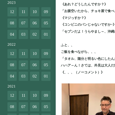
2023
《あれ？どうしたんですか？》
「お腹空いたから、チョキ屋で食べ
12
11
10
09
《マジっすか？》
08
07
06
05
《コンビニのパンじゃないですか~
「セブンだよ！うらやまし～、沖縄
04
03
02
01
2022
ふと、、
ご飯を食べながら、、、
12
11
10
09
「タオル、随分と明るい色にしたん
08
07
06
05
ハハア～ん！さては、外見は大人だ
《、、、（ノーコメント）》
04
03
02
01
2021
12
11
10
09
08
07
06
05