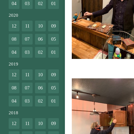
04
03
02
01
2020
12
11
10
09
08
07
06
05
04
03
02
01
2019
12
11
10
09
08
07
06
05
04
03
02
01
2018
12
11
10
09