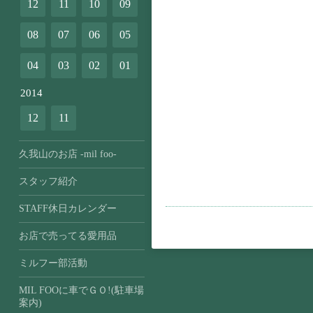
12
11
10
09
08
07
06
05
04
03
02
01
2014
12
11
久我山のお店 -mil foo-
スタッフ紹介
STAFF休日カレンダー
お店で売ってる愛用品
ミルフー部活動
MIL FOOに車でＧＯ!(駐車場
案内)