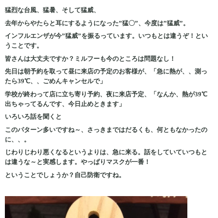
猛烈な台風、猛暑、そして猛威、
去年からやたらと耳にするようになった”猛〇”、今度は”猛威”。
インフルエンザが今”猛威”を振るっています。いつもとは違うぞ！とい
うことです。
皆さんは大丈夫ですか？ミルフーも今のところは問題なし！
先日は朝予約を取って昼に来店の予定のお客様が、「急に熱が、、測っ
たら39℃、、ごめんキャンセルで」
学校が終わって店に立ち寄り予約、夜に来店予定、「なんか、熱が39℃
出ちゃってるんです、今日止めときます」
いろいろ話を聞くと
このパターン多いですね～、さっきまではだるくも、何ともなかったの
に、、。
じわりじわり悪くなるというよりは、急に来る。話をしていていつもと
は違うな～と実感します。やっぱりマスクが一番！
ということでしょうか？自己防衛ですね。