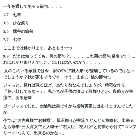
一年を通してある５節句、、、。
1/7 七草
3/3 ひな祭り
5/5 端午の節句
7/7 七夕
ここまでは解かります、あともう一つ
9/9 だとは知ってても、何の節句？、、、。これ菊の節句(俗名です）こ
れはわかりませんでした、11/11はないのか？、、、。
女のこのいる家庭では今、家の中に”雛人形”が登場しているのではない
でしょうか？我が家もそうです、そう、まさに”桃の節句”。
ジ～っと、見れば見るほど、当たり前なんでしょうが、精巧な作り、
「良い顔してるな～」、私たちが子供の頃は７段飾りとか、段飾りが主
流で、ある意味
ゴージャスでした、勿論私は男ですから当時実家にはありませんでした
が、、
今では”お内裏様””お雛様”、親王飾りが主流？どんどん簡略化、出来る
なら毎年”三人官女””五人囃子””右大臣、左大臣”と何年かかけて”コンプ
リート”なんて、出来るのかな～。