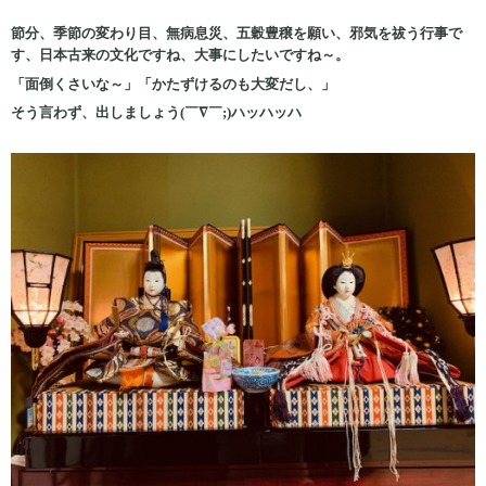
節分、季節の変わり目、無病息災、五穀豊穣を願い、邪気を祓う行事で
す、日本古来の文化ですね、大事にしたいですね～。
「面倒くさいな～」「かたずけるのも大変だし、」
そう言わず、出しましょう(￣∇￣;)ハッハッハ