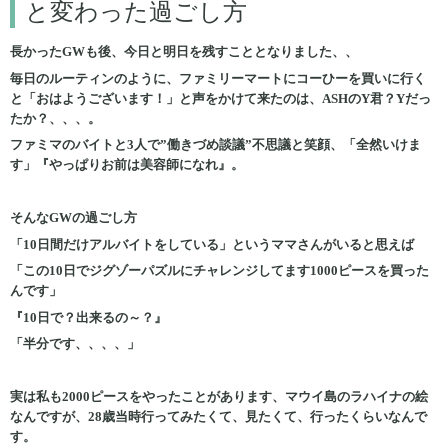
と変わった過ごし方
長かったGWも後、今日と明日を残すこととなりました、、
毎日のルーティンのように、ファミリーマートにコーひーを買いに行く
と「おはようございます！」と声をかけて来たのは、ASHのY君？Yだっ
たか？、、、。
ファミマのバイトと3人で”働きづめ談議”不思議と笑顔、「全然いけま
す」『やっぱりお前は美容師になれ』。
そんなGWの過ごし方
「10日間だけアルバイトをしている」というママさんがいると思えば
「この10日でジグゾーパズルにチャレンジしてます1000ピースを買った
んです」
『10日で？出来るの～？』
「半分です、、、、」
実は私も2000ピースをやったことがあります、マウイ島のラハイナの絵
なんですが、28歳当時行ってみたくて、見たくて、行ったくらいなんで
す。