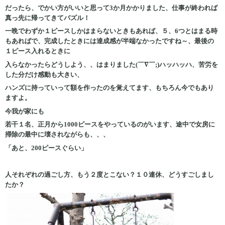
だったら、でかい方がいいと思って3か月かかりました、仕事が終われば
真っ先に帰ってきてパズル！
一晩でわずか１ピースしかはまらないときもあれば、５、6つとはまる時
もあればで、完成したときには達成感が半端なかったですね～、最後の
１ピース入れるときに
入らなかったらどうしよう、、はまりました(￣∇￣;)ハッハッハ、苦労を
した分だけ感動も大きい、
ハンズに持っていって額を作ったのを覚えてます、もちろん今でもあり
ますよ。
今我が家にも
若干１名、正月から1000ピースをやっているのがいます、途中で女房に
掃除の最中に壊されながらも、、、
「あと、200ピースぐらい」
人それぞれの過ごし方、もう２度とこない？１０連休、どうすごしまし
たか？