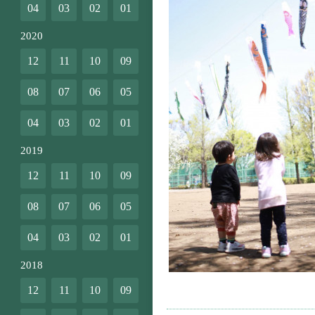
04
03
02
01
2020
12
11
10
09
08
07
06
05
04
03
02
01
2019
12
11
10
09
08
07
06
05
04
03
02
01
2018
12
11
10
09