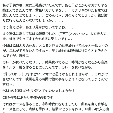
私が子供の頃、家に三毛猫がいたんです、ある日どこからかカナリヤを
捕まえてきたんです、黄色いカナリヤを、、、カナリヤのいたお家では
悲しんだことでしょう、、、ごめんね～、おそらくでしょうが、親は謝
りに行ったんじゃないでしょうか、、、。
そう言えば今、あまり見かけないですよね、、、
１０連休に反して私は12連勤でした、(￣∇￣;)ハッハッハ、大丈夫大丈
夫、好きでやってますから✌逆に楽しいですよ。
今日は12日ぶりの休み、となると昨日の仕事終わりでホッと一息つくの
が、これができないんですね～、早く終われば映画に行こうとも考えた
んですが、無性に
カレーが食べたくなり、、、結果食べてると、時間がなくなるから音楽
をミルフー用を作ることにしたんです、カレーを食べながら。
”帰ってゆっくりすればいいのに”と思うかもしれませんが、、これがで
きないんです、映画を見る時間で他の事をしよう！となってしまうんで
すね～。
”休むのを忘れたヤマダ”とでもいいましょうか？
CDを作るにあたり準備が必要です
それはケースを作ること、令和時代になりましたし、曲名を書く台紙を
ローズ色にして、表紙も手作り、結果12セットを作り、18曲(cdに入る曲