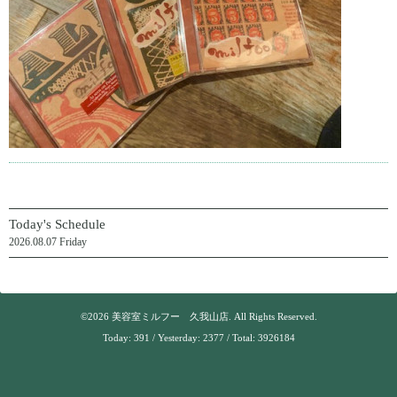
Today's Schedule
2026.08.07 Friday
©2026
美容室ミルフー 久我山店
. All Rights Reserved.
Today:
391
/ Yesterday:
2377
/ Total:
3926184