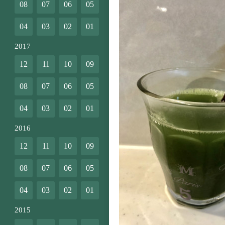
08
07
06
05
04
03
02
01
2017
12
11
10
09
08
07
06
05
04
03
02
01
2016
12
11
10
09
08
07
06
05
04
03
02
01
2015