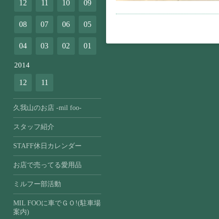
12
11
10
09
08
07
06
05
04
03
02
01
2014
12
11
久我山のお店 -mil foo-
スタッフ紹介
STAFF休日カレンダー
お店で売ってる愛用品
ミルフー部活動
MIL FOOに車でＧＯ!(駐車場
案内)