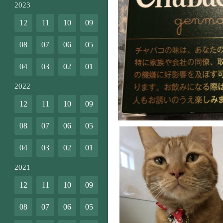
2023
12
11
10
09
08
07
06
05
04
03
02
01
2022
12
11
10
09
08
07
06
05
04
03
02
01
2021
12
11
10
09
08
07
06
05