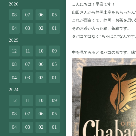
2026
こんにちは！平岩です！
山田さんから静岡土産をもらったん
08
07
06
05
これが面白くて、静岡＝お茶を思い
04
03
02
01
そのお茶が入った箱、茶箱です。
タバコではなく”ちゃばこ”なんです
2025
12
11
10
09
中を見てみるとタバコの形です、味
08
07
06
05
04
03
02
01
2024
12
11
10
09
08
07
06
05
04
03
02
01