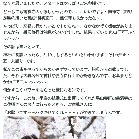
な？と思いましたが、スタートはやっぱりご朱印帳です。
ど～しても南禅寺のが欲しかったので、、、いいですよ～南禅寺（狩野
探幽の描いた襖絵”群虎図”）、建仁寺も良かったな～。
やっぱり、京都に行かないとですからね～、なかなか行く機会がありま
せんから
、慰安旅行は沖縄がいいですしね、結果していません(￣∇￣;)ハ
ッハッハ
その話は置いといて、
神社に初詣いったら、5月9月もするといいといわれます、それが”正・
五・九詣り”です。
私がこの店をやってから欠かさずやっています、祖母からの教えでし
た。それは大義名分で神社やお寺に行くのが好きなんです、お墓参りと
かね(￣∇￣;)ハッハッハ
何かすごくパワーをもらった様になるンです。
ですから、この前、平岩の結婚式に出席してくれた烏山寺町の乗満寺の
ご住職さんのお寺に行ったときも、ご住職さんに
「お願いです～～ハグさせてくれ～～～」ができてしまうんです。