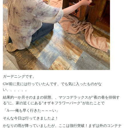
ガーデニングです。
GW前に見には行っていたんです、でも気に入ったものがな
い、、、、、。
結果約一か月そのままの状態、、マツコデラックスが”夜の巷を徘徊す
る”に、家の近くにある”オザキフラワーパーク”が出たことで
「A~~~俺も早く行きた～～～い」
そんな今日は行ってきましたよ！
かなりの雨が降っていましたが、ここは強行突破！まずは外のコンテナ