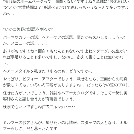
”美容院のホームページって、面白くない”ですよね？単純に”お休みはい
つ”とか”営業時間は？”を調べるだけで終わっちゃうな～んて多いですよ
ね~。。
”いかに美容の話題を削るか”
パーマやカラーの話、ヘアーケアの話題、夏だからスパしましょう~と
か、メニューの話、、、。
ありがちですよね？面白くもなんともないですよね？グーグル先生がい
れば事足りることも多いですし、なのに、あえて書くことは無いかな
～、
ヘアースタイルを載せたりするのも、どうですか~、
やっぱり、ビフォー、アフターでしょう、載せるなら、正面からの写真
が欲しくても、いろいろ問題がありますよね~、だったらその道のプロに
任せた方がいいでしょう、雑誌やヘアーカタログです、そして一緒に美
容師さんと話し合う方が有意義でしょう。
検索でもいいですしね(￣∇￣;)ハッハッハ
ミルフーのお客さんが、知りたいのは情報、スタッフの人となり、ミル
フーらしさ、だと思ったんです