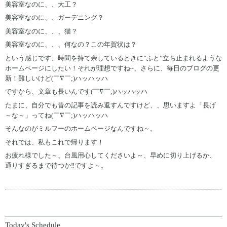
美容室なのに、、大工？
美容室なのに、、ガーデニング？
美容室なのに、、、猫？
美容室なのに、、、何なの？この年賀状は？
という感じです、時間を持て余しているときに”ふと”立ち止まれるような
ホームページにしたい！それが理想ですね~、さらに、毎日のブログの更
新！難しいけど(￣∇￣;)ハッハッハ
ですから、文章も長いんです(￣∇￣;)ハッハッハ
たまに、自分でも昔の記事を読み返すんですけど、、思いますよ「長げ
～な～」ってね(￣∇￣;)ハッハッハ
そんなのがミルフーのホームページなんですね～。
それでは、私もこれで帰ります！
お疲れ様でした～、台風用心してくださいよ～、早めに切り上げるか、
通りすぎるまで待つか‼ですよ～。
Today's Schedule