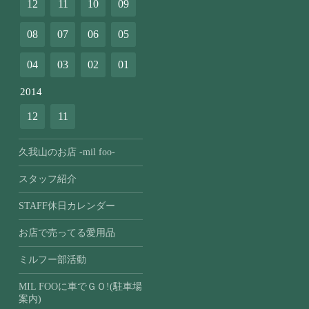
12
11
10
09
08
07
06
05
04
03
02
01
2014
12
11
久我山のお店 -mil foo-
スタッフ紹介
STAFF休日カレンダー
お店で売ってる愛用品
ミルフー部活動
MIL FOOに車でＧＯ!(駐車場
案内)