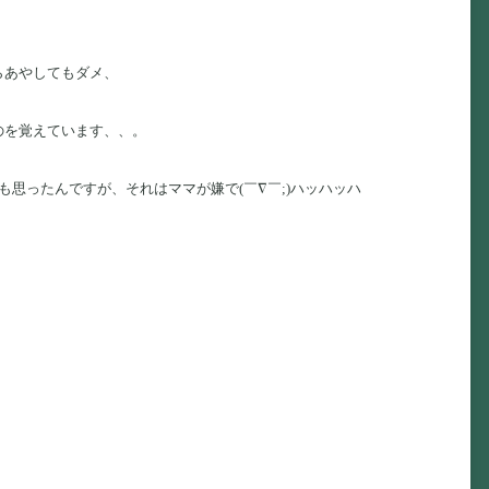
らあやしてもダメ、
のを覚えています、、。
思ったんですが、それはママが嫌で(￣∇￣;)ハッハッハ