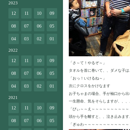
2023
12
11
10
09
08
07
06
05
04
03
02
01
2022
12
11
10
09
「さ～て！やるぞ～」
タオルを首に巻いて、、ダメな子はこ
08
07
06
05
「おっ！いけるね～」
04
03
02
01
次にクロスをかけなます
お子ちゃまの場合、手が袖口から出
2021
一生懸命、気をそらしますが、、、
12
11
10
09
「びぃ～～え～～～～～～～～～～
頭から手を離すと、、泣き止みます
08
07
06
05
「ぎゅわ～～～～～～～～～～～～