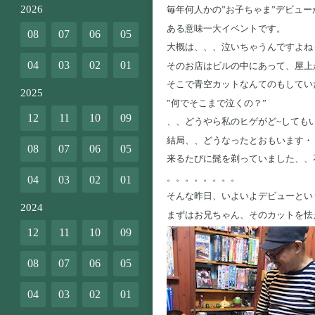
2026
毎年何人かの”お子ちゃま”デビュー
ある意味一大イベントです。
08
07
06
05
大概は、、、泣いちゃうんですよね
04
03
02
01
そのお店はビルの中にあって、屋上
そこで青空カットなんてのもしてい
2025
”何でそこまで泣くの？”
12
11
10
09
、、どうやら私のヒゲがど~しても
結局、、どうなったとおもいます・
08
07
06
05
来るたびに髭を剃っていました、、
。。。。。。。。
04
03
02
01
そんな昨日、いよいよデビューとい
2024
まずはお兄ちゃん、そのカットを怯
12
11
10
09
08
07
06
05
04
03
02
01