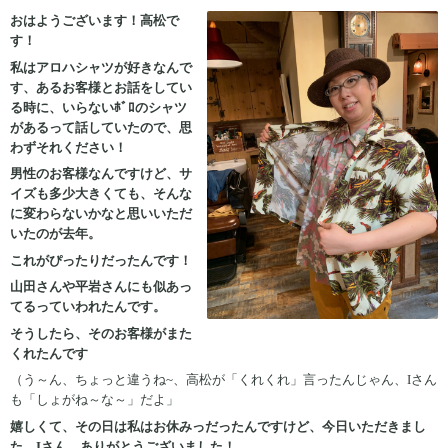
おはようございます！高松で
す！
私はアロハシャツが好きなんで
す、あるお客様とお話をしてい
る時に、いらないﾎﾞﾛのシャツ
があるって話していたので、思
わずそれください！
男性のお客様なんですけど、サ
イズも多少大きくても、そんな
に変わらないかなと思いいただ
いたのが去年。
これがぴったりだったんです！
山田さんや平岩さんにも似あっ
てるっていわれたんです。
そうしたら、そのお客様がまた
くれたんです
（う～ん、ちょっと違うね~、高松が「くれくれ」言ったんじゃん、Iさん
も「しょがね～な～」だよ」
嬉しくて、その日は私はお休みっだったんですけど、今日いただきまし
た、Iさん、ありがとうございました！