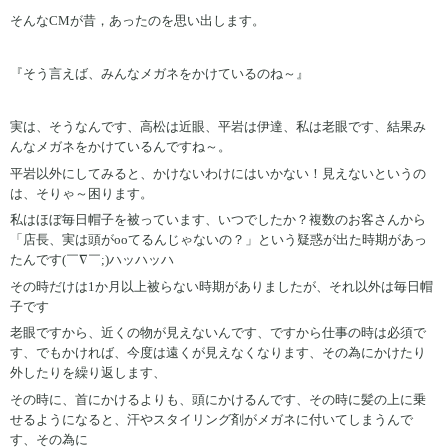
そんなCMが昔，あったのを思い出します。
『そう言えば、みんなメガネをかけているのね～』
実は、そうなんです、高松は近眼、平岩は伊達、私は老眼です、結果み
んなメガネをかけているんですね～。
平岩以外にしてみると、かけないわけにはいかない！見えないというの
は、そりゃ～困ります。
私はほぼ毎日帽子を被っています、いつでしたか？複数のお客さんから
「店長、実は頭がooてるんじゃないの？」という疑惑が出た時期があっ
たんです(￣∇￣;)ハッハッハ
その時だけは1か月以上被らない時期がありましたが、それ以外は毎日帽
子です
老眼ですから、近くの物が見えないんです、ですから仕事の時は必須で
す、でもかければ、今度は遠くが見えなくなります、その為にかけたり
外したりを繰り返します、
その時に、首にかけるよりも、頭にかけるんです、その時に髪の上に乗
せるようになると、汗やスタイリング剤がメガネに付いてしまうんで
す、その為に