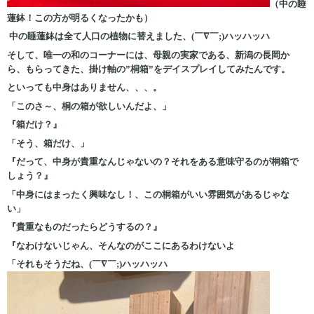
（中の睡
蓮鉢！この方が明るくなったかも）
中の睡蓮鉢は全て人口の植物に替えました、(￣∇￣;)ハッハッハ
そして、唯一の和のコーナーには、母親の実家である、新潟の長岡か
ら、もらってきた、掛け軸の”桐箱”をデイスプレイしてみたんです。
といっても中身はありません、、、。
「このさ～、桐の箱が欲しいんだよ、」
『箱だけ？』
「そう、箱だけ、」
『だって、中身が貴重なんじゃないの？それをある意味守るのが桐箱で
しょう？』
「中身にはまったく興味なし！、この桐箱がいい雰囲気があるじゃな
い」
『貴重なものだったらどうするの？』
『なわけないじゃん、そんなのがここにあるわけないよ
「それもそうだね、(￣∇￣;)ハッハッハ