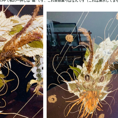
の中で私の一押しは”龍”です、これ全部葉っぱなんです（これは展示してま