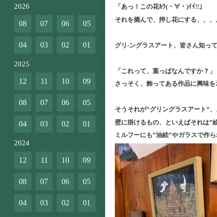
2026
「あっ！この花ｶﾜ(・∀・)ｲｲ!!」
それを摘んで、押し花にする、、、
08
07
06
05
04
03
02
01
グリ-ングラスアート、皆さん知っ
2025
「これって、葉っぱなんですか？」
12
11
10
09
さっそく、飾ってある作品に興味を
08
07
06
05
そうそれが”グリングラスアート”、
壁に掛けるもの、といえばそれは”絵
04
03
02
01
ミルフーにも”油絵”やガラスで作ら
2024
12
11
10
09
08
07
06
05
04
03
02
01