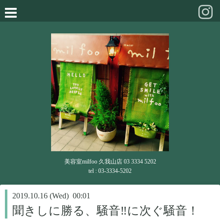
美容室milfoo 久我山店 03 3334 5202
tel : 03-3334-5202
2019.10.16 (Wed) 00:01
聞きしに勝る、騒音‼に次ぐ騒音！