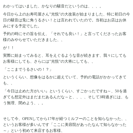
わかってはいました、かなりの騒音だというのは、、、。
今日から上のお寿司屋さん”光悦”の大改装が始まりました、特に初日の今
日の騒音は兎に角うるさい！とは言われていたので。当初はお店はお休
みにする予定でした。
予約の時にその旨を伝え、「それでも良い！」と言ってくださったお客
様のみやらせていただきました、、
が！！
実際に始まってみると、耳をえぐるような音が続きます、我々にしても
お客様にしても、さらには”光悦”の大将にしても、、
「ここまでうるさいの！？」
というくらい、想像をはるかに超えていて、予約の電話がかかってきて
も、、
「今日は止めた方がいい』というくらい、すごかったですね～、50を過
ぎても想定外はまだまだあるんだな～と、、、、そして3時過ぎには、も
う無理、閉めよう、、。
そして今、OPENしてから17年が経つミルフーのことを知らなかった、、
というお客様が多いんです「ここに美容院があったなんて知らなかった
～」という初めて来店するお客様、