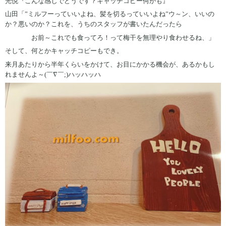
光悦『こんな感じでどうです？キャッチコピー何かも』
山田「”ミルフーっていいよね、髪を切るっていいよね”ウ～ン、いいの
か？悪いのか？これを、うちのスタッフが書いたんだったら
お前～これでも食ってろ！って梅干を無理やり食わせるね、」
そして、何とかキャッチコピーもでき。
来月あたりから半年くらいをかけて、お目にかかる機会が、あるかもし
れませんよ～(￣∇￣;)ハッハッハ