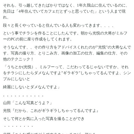
それも、引っ越してきたばかりではなく、1年久我山に住んでいるのに、
先日は「4年住んでいてカフェだとずっと思っていた」という人まで現
れ、
段々と長くやっていると住んでいる人も変わってきます、、、、
という事でチラシを作ることにしたんです。朝から光悦の大将がミルフ
ーのPCの前に座り作成をしてくれます。
そうなんです、、その作り方をアドバイスくれたのが”光悦”の大将なんで
す、写真の撮り方、とりこみ方、画像の加工の仕方、編集の仕方、その
他のテクニック！
「うちとか(光悦）、ミルフーって、こだわってるじゃないですか、それ
をチラシにしたらダメなんですよ”ギラギラ”しちゃってるんですよ、シン
プルにしないと
綺麗にしないとダメなんですよ」
。。。。。。。。。。。
山田「こんな写真どうよ？」
光悦『だから、これがギラギラしちゃってるんですよ』
そして何とか気に入った写真を撮ることができ
・・・・・・・・