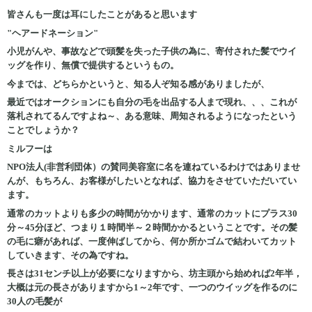
皆さんも一度は耳にしたことがあると思います
"ヘアードネーション"
小児がんや、事故などで頭髪を失った子供の為に、寄付された髪でウイ
ッグを作り、無償で提供するというもの。
今までは、どちらかというと、知る人ぞ知る感がありましたが、
最近ではオークションにも自分の毛を出品する人まで現れ、、、これが
落札されてるんですよね～、ある意味、周知されるようになったという
ことでしょうか？
ミルフーは
NPO法人(非営利団体）の賛同美容室に名を連ねているわけではありませ
んが、もちろん、お客様がしたいとなれば、協力をさせていただいてい
ます。
通常のカットよりも多少の時間がかかります、通常のカットにプラス30
分～45分ほど、つまり１時間半～２時間かかるということです。その髪
の毛に癖があれば、一度伸ばしてから、何か所かゴムで結わいてカット
していきます、その為ですね。
長さは31センチ以上が必要になりますから、坊主頭から始めれば2年半，
大概は元の長さがありますから1～2年です、一つのウイッグを作るのに
30人の毛髪が