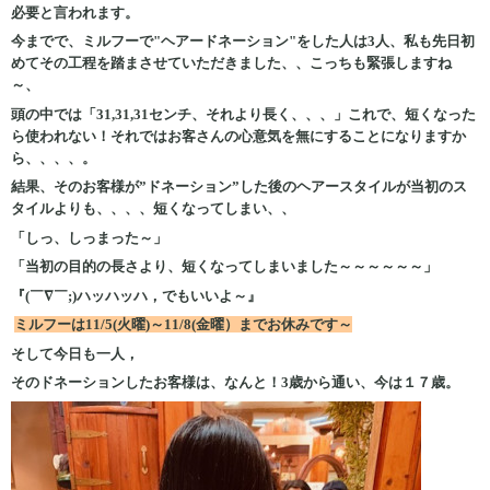
必要と言われます。
今までで、ミルフーで"ヘアードネーション"をした人は3人、私も先日初
めてその工程を踏まさせていただきました、、こっちも緊張しますね
～、
頭の中では「31,31,31センチ、それより長く、、、」これで、短くなった
ら使われない！それではお客さんの心意気を無にすることになりますか
ら、、、、。
結果、そのお客様が”ドネーション”した後のヘアースタイルが当初のス
タイルよりも、、、、短くなってしまい、、
「しっ、しっまった～」
「当初の目的の長さより、短くなってしまいました～～～～～～」
『(￣∇￣;)ハッハッハ，でもいいよ～』
ミルフーは11/5(火曜)～11/8(金曜）までお休みです～
そして今日も一人，
そのドネーションしたお客様は、なんと！3歳から通い、今は１７歳。