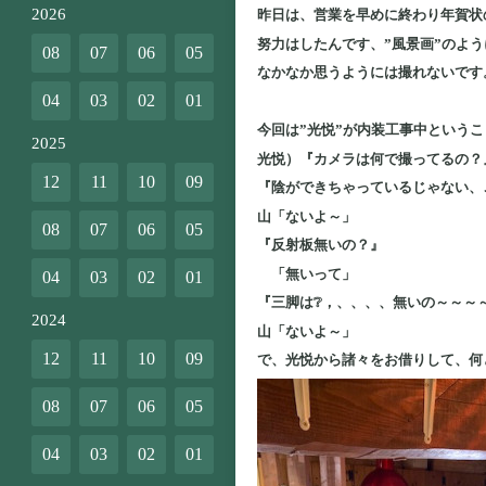
2026
昨日は、営業を早めに終わり年賀状
努力はしたんです、”風景画”のよ
08
07
06
05
なかなか思うようには撮れないです
04
03
02
01
今回は”光悦”が内装工事中という
2025
光悦）『カメラは何で撮ってるの？
12
11
10
09
『陰ができちゃっているじゃない、
山「ないよ～」
08
07
06
05
『反射板無いの？』
「無いって」
04
03
02
01
『三脚は❔，、、、、無いの～～～
2024
山「ないよ～」
12
11
10
09
で、光悦から諸々をお借りして、何
08
07
06
05
04
03
02
01