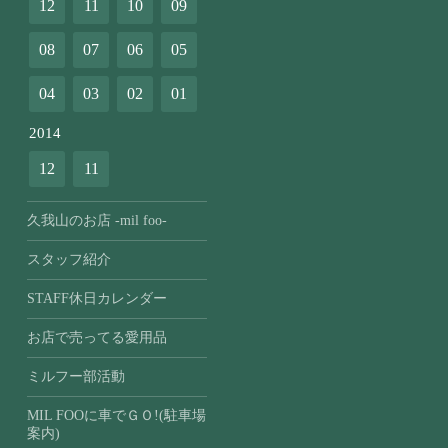
12
11
10
09
08
07
06
05
04
03
02
01
2014
12
11
久我山のお店 -mil foo-
スタッフ紹介
STAFF休日カレンダー
お店で売ってる愛用品
ミルフー部活動
MIL FOOに車でＧＯ!(駐車場
案内)