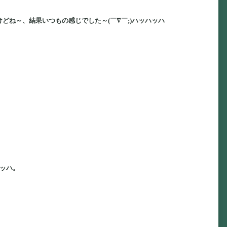
どね～、結果いつもの感じでした～(￣∇￣;)ハッハッハ
ハッハ。