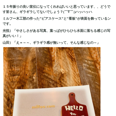
１５年振りの良い宣伝になってくれればいいと思っています、、どうで
す皆さん、ギラギラしてないでしょう？(￣∇￣;)ハッハッハ
ミルフー木工部の作った”ピアスケース”と”看板”が表面を飾っているン
です。
光悦）「やさしさがある写真、葉っぱがひらひら水面に落ちる感じの写
真がいい！」
山田）「え＝～～、ギラギラ感が無いって、そんな感じなの～」