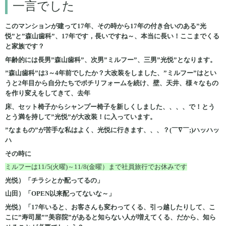
一言でした
このマンションが建って17年、その時から17年の付き合いのある”光
悦”と”森山歯科”、17年です，長いですね～、本当に長い！ここまでくる
と家族です？
年齢的には長男”森山歯科”、次男”ミルフー”、三男”光悦”となります。
”森山歯科”は3～4年前でしたか？大改装をしました、”ミルフー”はとい
うと2年目から自分たちでポチリフォームを続け、壁、天井、様々なもの
を作り変えをしてきて、去年
床、セット椅子からシャンプー椅子を新しくしました、、、、で！とう
とう満を持して”光悦”が大改装！に入っています。
”なまもの”が苦手な私はよく、光悦に行きます、、、？(￣∇￣;)ハッハッ
ハ
その時に
ミルフーは11/5(火曜)～11/8(金曜）まで社員旅行でお休みです
光悦）「チラシとか配ってるの」
山田）「OPEN以来配ってないな～」
光悦）「17年いると、お客さんも変わってくる、引っ越したりして、こ
こに”寿司屋””美容院”があると知らない人が増えてくる、だから、知ら