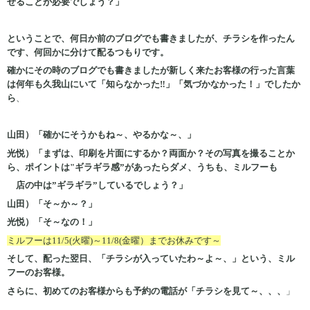
せることが必要でしょう？」
ということで、何日か前のブログでも書きましたが、チラシを作ったん
です、何回かに分けて配るつもりです。
確かにその時のブログでも書きましたが新しく来たお客様の行った言葉
は何年も久我山にいて「知らなかった‼」「気づかなかった！」でしたか
ら
、
山田）「確かにそうかもね～、やるかな～、」
光悦）「まずは、印刷を片面にするか？両面か？その写真を撮ることか
ら、ポイントは"ギラギラ感”があったらダメ、うちも、ミルフーも
店の中は”ギラギラ”しているでしょう？」
山田）「そ～か～？」
光悦）「そ～なの！」
ミルフーは11/5(火曜)～11/8(金曜）までお休みです～
そして、配った翌日、「チラシが入っていたわ～よ～、」という、ミル
フーのお客様。
さらに、初めてのお客様からも予約の電話が「チラシを見て～、、、
」