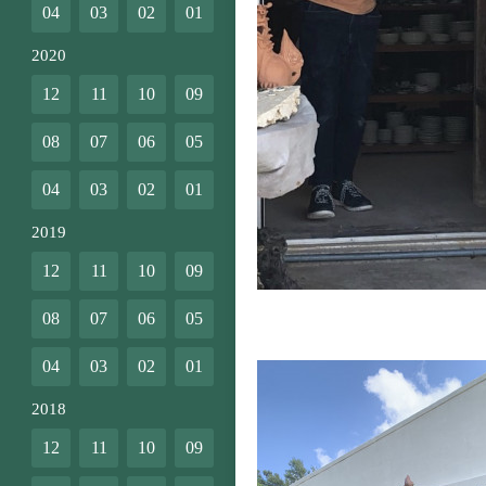
04
03
02
01
2020
12
11
10
09
08
07
06
05
04
03
02
01
2019
12
11
10
09
08
07
06
05
04
03
02
01
2018
12
11
10
09