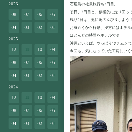
2026
石垣島の社員旅行も3日目。
初日、2日目と、積極的に走り回っ
08
07
06
05
残り2日は、兎に角のんびりしよう
04
03
02
01
お昼近くから行動、夕方にはホテル
ほとんどの時間をホテルで☺️
2025
沖縄といえば、やっぱり'ヤチムン'で
12
11
10
09
今回も、気になっていた工房にいく
08
07
06
05
04
03
02
01
2024
12
11
10
09
08
07
06
05
04
03
02
01