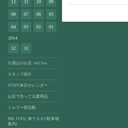
12
11
10
09
08
07
06
05
04
03
02
01
2014
12
11
久我山のお店 -mil foo-
スタッフ紹介
STAFF休日カレンダー
お店で売ってる愛用品
ミルフー部活動
MIL FOOに車でＧＯ!(駐車場
案内)