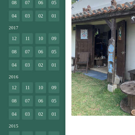
08
07
06
05
04
03
02
01
2017
12
11
10
09
08
07
06
05
04
03
02
01
2016
12
11
10
09
08
07
06
05
04
03
02
01
2015