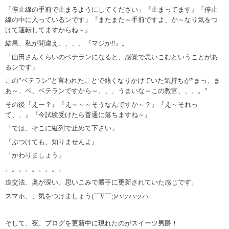
「停止線の手前で止まるようにしてください」『止まってます』「停止
線の中に入っているンです」『またまた～手前ですよ、か～なり気をつ
けて運転してますからね～』
結果、私が間違え、、、、『マジか‼』。
「山田さんくらいのベテランになると、感覚で思いこむということがあ
るンです」
この”ベテラン”と言われたことで熱くなりかけていた気持ちが”まっ、ま
あ～、ベ、ベテランですから～、、、うまいな～この教官、、、。”
その後『えー？』『え～～～そうなんですか～？』『え～それっ
て、、』『今試験受けたら普通に落ちますね～』
「では、そこに縦列で止めて下さい」
『ぶつけても、知りませんよ』
「かわりましょう」
。。。。。。。。。
道交法、奥が深い、思いこみで勝手に更新されていた感じです。
スマホ、、気をつけましょう(￣∇￣;)ハッハッハ
そして、夜、ブログを更新中に現れたのがスイーツ男爵！