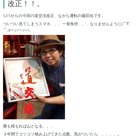
改正！！。
12/1からの今回の道交法改正、ながら運転の厳罰化です。
ついつい見てしまうスマホ、、、一発免停、、、なりませんように(￣∇
￣;)ハッハッハ。
塵も積もれば山となる、、、
３年間でコツコツ積み上げてきた点数、気がついたら、、、、、。