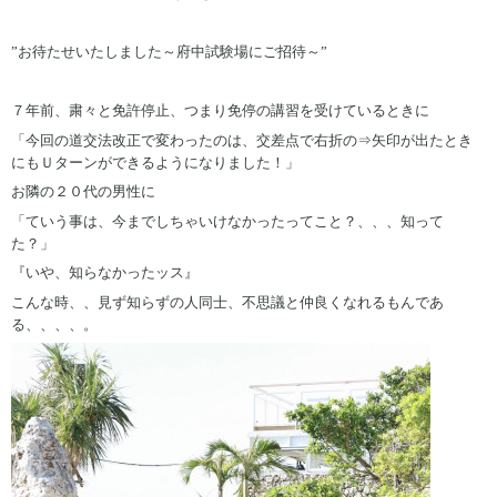
”お待たせいたしました～府中試験場にご招待～”
７年前、粛々と免許停止、つまり免停の講習を受けているときに
「今回の道交法改正で変わったのは、交差点で右折の⇒矢印が出たとき
にもＵターンができるようになりました！」
お隣の２０代の男性に
「ていう事は、今までしちゃいけなかったってこと？、、、知って
た？」
『いや、知らなかったッス』
こんな時、、見ず知らずの人同士、不思議と仲良くなれるもんであ
る、、、、。