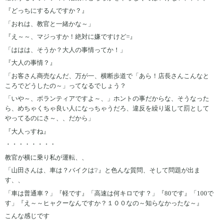
『どっちにするんですか？』
「おれは、教官と一緒かな～」
『え～～、マジっすか！絶対に嫌ですけど=』
「ははは、そうか？大人の事情ってか！」
『大人の事情？』
「お客さん商売なんだ、万が一、横断歩道で「あら！店長さんこんなと
ころでどうしたの～」ってなるでしょう？
「いや～、ボランティアですよ～、」ホントの事だからな、そうなった
ら、めちゃくちゃ良い人になっちゃうだろ、違反を繰り返して罰として
やってるのにさ～、、だから」
『大人っすね』
・・・・・・・・
教官が横に乗り私が運転、、
「山田さんは、車は？バイクは❔』と色んな質問、そして問題が出ま
す、、
「車は普通車？」『軽です』「高速は何キロです？」『80です』「100で
す」『え～～ヒャクーなんですか？１００なの～知らなかったな～』
こんな感じです