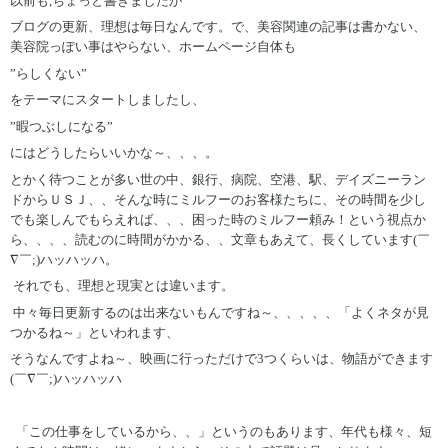
以前も,ちょっと書きましたが
ブログの更新、理想は毎日なんです。で、美容関連の記事は書かない、
美容院っぽい事はやらない、ホームページ自体も
”らしくない”
をテーマにスタートしましたし、
”暇つぶしになる”
にはどうしたらいいかな～、、、。
とかく待つことが多い世の中、銀行、病院、空港、駅、デイズニーラン
ドからＵＳＪ、、そんな時にミルフーのお客様たちに、その時間を少し
でも楽しんでもらえれば、、、困った時のミルフー頼み！という視点か
ら、、、、読むのに時間がかかる、、文章もあえて、長くしています(￣
∇￣;)ハッハッハ。
それでも、理想と現実とは違います。
中々毎日更新するのは出来ないもんですね～、、、、、「よくネタが見
つかるね～」といわれます、
そうなんですよね～、映画に行っただけで3つくらいは、物語ができます
(￣∇￣;)ハッハッハ
「この仕事をしているから、、」というのもあります、年代も様々、短