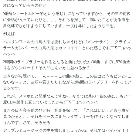
オになっているものだと
物語(ショートムビー的という感じ）になっていますから、その曲の前後
に会話が入っていたりと、、、それらを探して、聞いたことがある曲を
変化球でながすようにしています、一度は耳にしたような曲を。
例えば、
ベルリンフィルの白鳥の湖は疲れちゃうけど(ゴメンナサイ）、クライズ
ラー＆カンパニーの白鳥の湖はカッコイイ！といた感じです(￣∇￣;)ハッ
ハッハ
2時間のライブラリーを作るとなると曲はだいたい30曲、すでに570曲余
りをダウンロード！その30曲をいかに並べるか？
歩きながら聴いて、「ん～～～この曲の後に、この曲はどうもピンと~こ
ないな～」と、曲順を変えたりしながら2時間のライブラリーを作ってい
るンです。
これが、スマホだと簡単なんですね~、今までは其の一曲の為に、もい一
度CDを製作し直していましたから(￣∇￣;)ハッハッハ
また今日も寝る前のひと時、音楽を探して、「これはいい」と言う曲が
見つかると、、それをベースにまたライブラリーを作りたくなってしま
うんです、さて、そろそろ
アップルミュージックの中を旅しましょうかね、それではバイバイ！！