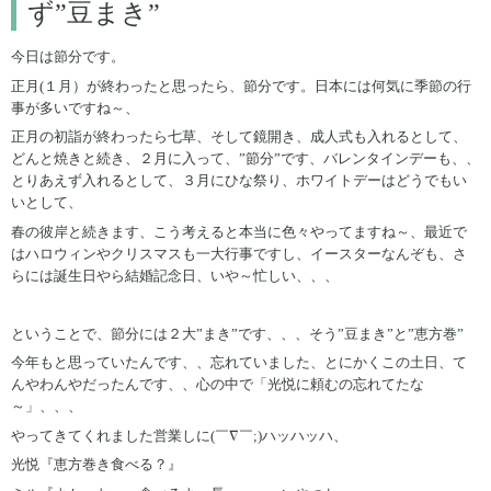
ず”豆まき”
今日は節分です。
正月(１月）が終わったと思ったら、節分です。日本には何気に季節の行
事が多いですね～、
正月の初詣が終わったら七草、そして鏡開き、成人式も入れるとして、
どんと焼きと続き、２月に入って、”節分”です、バレンタインデーも、、
とりあえず入れるとして、３月にひな祭り、ホワイトデーはどうでもい
いとして、
春の彼岸と続きます、こう考えると本当に色々やってますね～、最近で
はハロウィンやクリスマスも一大行事ですし、イースターなんぞも、さ
らには誕生日やら結婚記念日、いや～忙しい、、、
ということで、節分には２大”まき”です、、、そう”豆まき”と”恵方巻”
今年もと思っていたんです、、忘れていました、とにかくこの土日、て
んやわんやだったんです、、心の中で「光悦に頼むの忘れてたな
～」、、、
やってきてくれました営業しに(￣∇￣;)ハッハッハ、
光悦『恵方巻き食べる？』