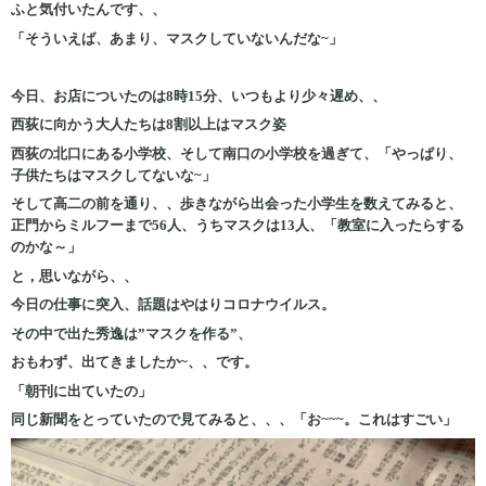
ふと気付いたんです、、
「そういえば、あまり、マスクしていないんだな~」
今日、お店についたのは8時15分、いつもより少々遅め、、
西荻に向かう大人たちは8割以上はマスク姿
西荻の北口にある小学校、そして南口の小学校を過ぎて、「やっぱり、
子供たちはマスクしてないな~」
そして高二の前を通り、、歩きながら出会った小学生を数えてみると、
正門からミルフーまで56人、うちマスクは13人、「教室に入ったらする
のかな～」
と，思いながら、、
今日の仕事に突入、話題はやはりコロナウイルス。
その中で出た秀逸は”マスクを作る”、
おもわず、出てきましたか~、、です。
「朝刊に出ていたの」
同じ新聞をとっていたので見てみると、、、「お~~~。これはすごい」