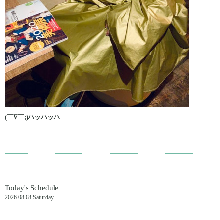
(￣∇￣;)ハッハッハ
Today's Schedule
2026.08.08 Saturday