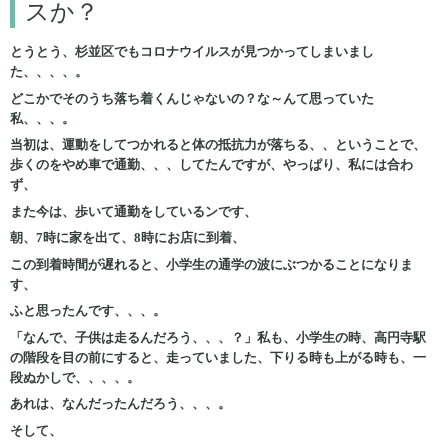
スか？
とうとう、杉並区でもコロナウイルスが見つかってしまいまし
た、、、、。
どこかでそのうち落ち着くんじゃないの？な～んて思っていた
私、、、。
当初は、運動をしてつかれると体の抵抗力が落ちる、、ということで、
歩くのをやめ車で通勤、、、してたんですが、やっぱり、私には合わ
ず、
また今は、歩いて通勤をしているンです、
朝、7時に家を出て、8時にお店に到着、
この到着時間が遅れると、小学生の通学の波にぶつかることになりま
す、
ふと思ったんです、、、。
「なんで、子供は走るんだろう、、、？」
私も、小学生の時、高円寺駅
の階段を目の前にすると、走っていました、下りる時も上がる時も、一
段ぬかしで、、、、。
あれは、なんだったんだろう、、、。
そして、